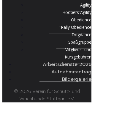
Agility
Hoopers Agility
Obedience
Rally Obedience
Dogdance
Spaßgruppe
Mitglieds- und
Kursgebühren
Arbeitsdienste 2026
Aufnahmeantrag
Bildergalerie
© 2026 Verein für Schutz- und
Wachhunde Stuttgart e.V.