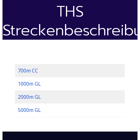
THS
Streckenbeschreib
700m CC
1000m GL
2000m GL
5000m GL