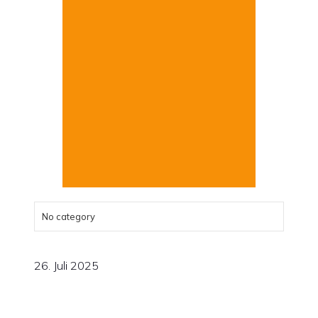
No category
Sommerfest
26. Juli 2025
mit
Vereinsmeisterschaft