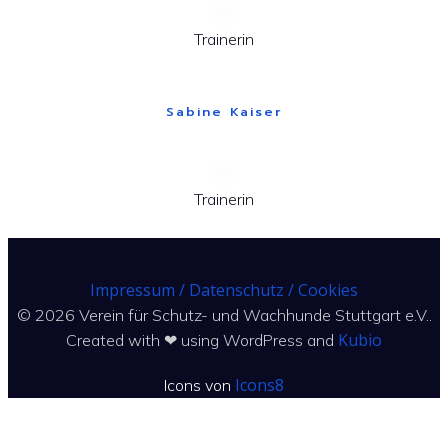
Trainerin
Sabine Kaiser
Trainerin
Impressum / Datenschutz / Cookies
© 2026 Verein für Schutz- und Wachhunde Stuttgart e.V..
Kubio
Created with ❤ using WordPress and
Icons8
Icons von